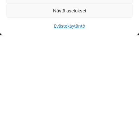
Näytä asetukset
Evästekäytäntö
Yhdellä soitolla
luottokumppani toimistosi
siivoukseen.
029 1700510
Myymäläsiivous